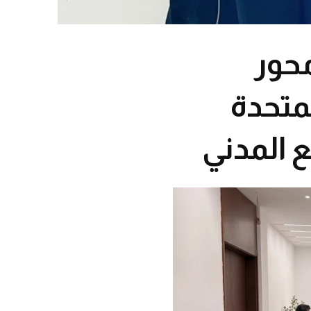
محور
متحدة
 المدني