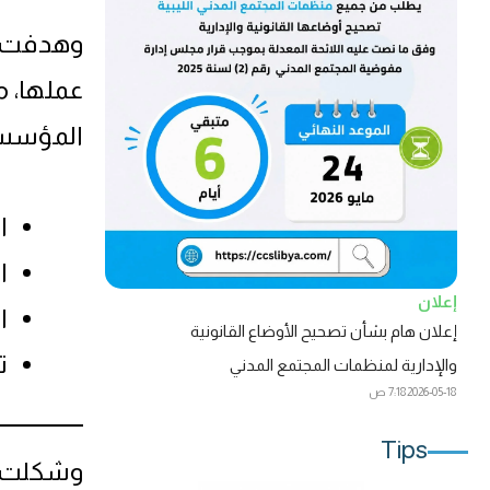
وهدفت ا
عملها، م
المؤسسي
ا
ا
إعلان
ا
إعلان هام بشأن تصحيح الأوضاع القانونية
ت
والإدارية لمنظمات المجتمع المدني
2026-05-18
7:18 ص
Tips
وشكلت ال