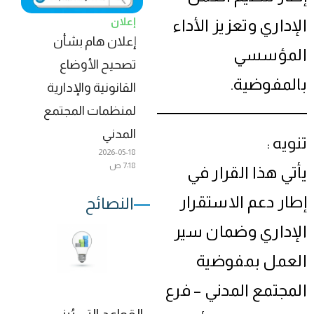
إعلان
الإداري وتعزيز الأداء
إعلان هام بشأن
المؤسسي
تصحيح الأوضاع
بالمفوضية.
القانونية والإدارية
لمنظمات المجتمع
المدني
تنويه :
2026-05-18
7:18 ص
يأتي هذا القرار في
إطار دعم الاستقرار
النصائح
الإداري وضمان سير
العمل بمفوضية
المجتمع المدني – فرع