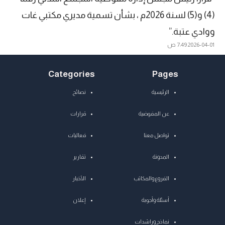
(4) و(5) لسنة 2026م ، بشأن تسمية مديري مكتبي غات
ووادي عتبة.”
2026-04-01
7:49 ص
Categories
Pages
الرئيسية
نصائح
عن المفوضية
قرارات
تواصل معنا
فعاليات
المدونة
تقارير
الفروع والمكاتب
الأخبار
أسئلة وأجوبة
إعلان
نماذج وراشدات