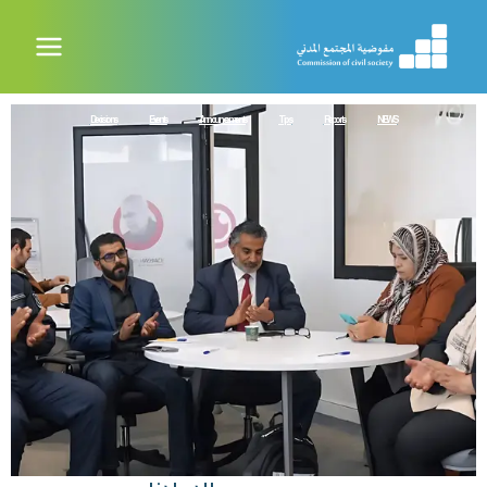
خطي
لى
لمحتوى
Decisions
Events
Announcements
Tips
Reports
NEWS