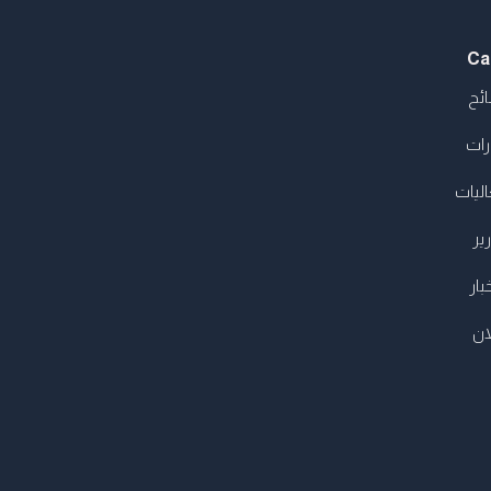
Ca
ئح
رات
ليات
رير
بار
ان